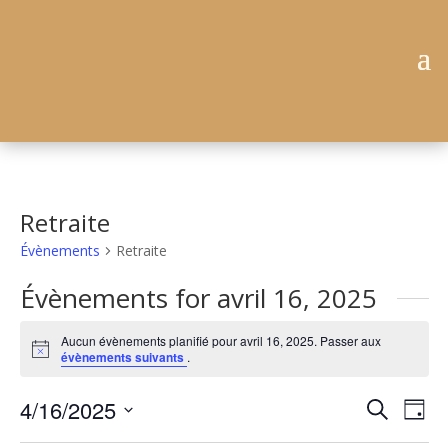
Retraite
Évènements
Retraite
Évènements for avril 16, 2025
Aucun évènements planifié pour avril 16, 2025. Passer aux
Notice
évènements suivants
.
Recher
Nav
4/16/2025
Recherche
Jour
de
et
Sélectionnez