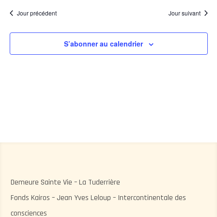
vu
naviga
Év
une
Jour précédent
Jour suivant
de
date.
vues
Évène
S’abonner au calendrier
Demeure Sainte Vie – La Tuderrière
Fonds Kairos – Jean Yves Leloup – Intercontinentale des
consciences